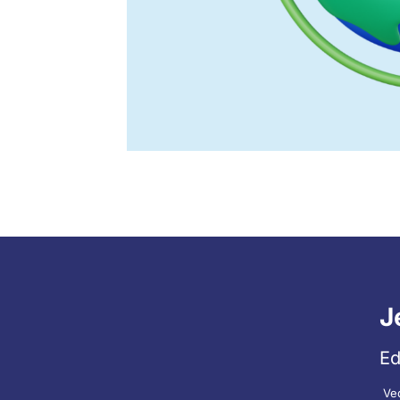
J
Ed
Ve