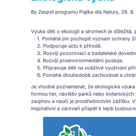
By
Zespół programu Piątka dla Natury
,
28. 8
Výuka dětí o ekologii a stromech je důležitá, 
1. Pomáhá jim pochopit význam ochrany živ
2. Podporuje úctu k přírodě.
3. Rozvíjí pozorovací a badatelské dovedno
4. Rozvíjí proenvironmentální postoje.
5. Připravuje děti na uvážlivé využívání pří
6. Pomáhá dlouhodobě zachovávat a chránit 
Je vhodné poznamenat, že ekologická výuka 
formou her, návštěv parků nebo botanických z
zaujmou a naučí je prostřednictvím zážitku. 
inspirativní a zároveň přispět k lepší budoucno