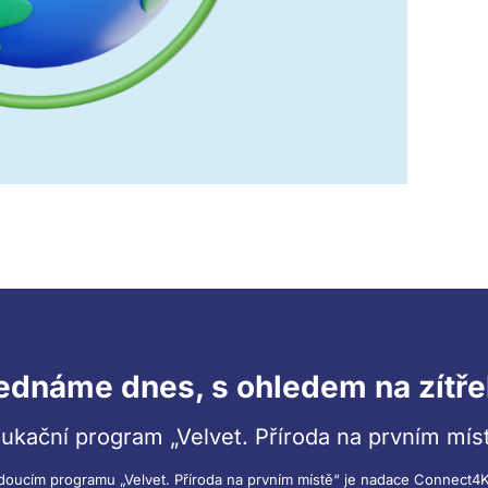
ednáme dnes, s ohledem na zítře
ukační program „Velvet. Příroda na prvním mís
doucím programu „Velvet. Příroda na prvním místě“ je nadace Connect4K