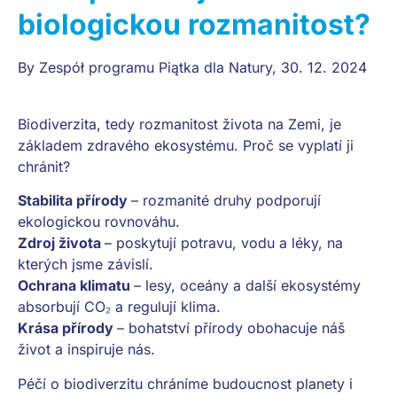
biologickou rozmanitost?
By
Zespół programu Piątka dla Natury
,
30. 12. 2024
Biodiverzita, tedy rozmanitost života na Zemi, je
základem zdravého ekosystému. Proč se vyplatí ji
chránit?
Stabilita přírody
– rozmanité druhy podporují
ekologickou rovnováhu.
Zdroj života
– poskytují potravu, vodu a léky, na
kterých jsme závislí.
Ochrana klimatu
– lesy, oceány a další ekosystémy
absorbují CO₂ a regulují klima.
Krása přírody
– bohatství přírody obohacuje náš
život a inspiruje nás.
Péčí o biodiverzitu chráníme budoucnost planety i