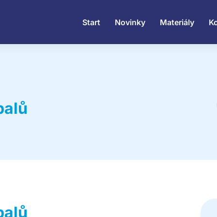
Start
Novinky
Materiály
K
balů
balů