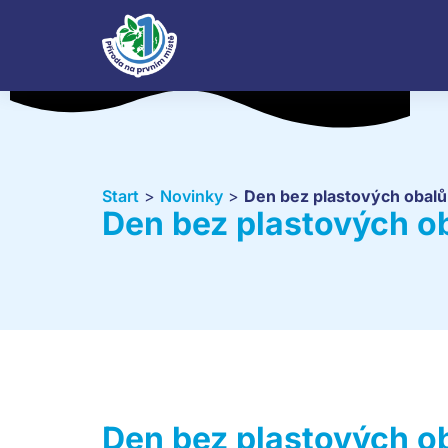
Start
>
Novinky
>
Den bez plastových obalů
Den bez plastových o
Den bez plastových o