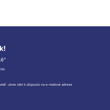
k!
tě“
ids
elář. Jsme vám k dispozici na e-mailové adrese