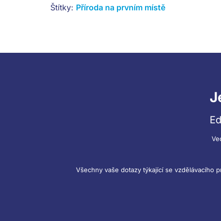
Štítky:
Příroda na prvním místě
J
Ed
Ve
Všechny vaše dotazy týkající se vzdělávacího 