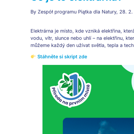
By
Zespół programu Piątka dla Natury
,
28. 2
Elektrárna je místo, kde vzniká elektřina, kte
vodu, vítr, slunce nebo uhlí – na elektřinu, k
můžeme každý den užívat světla, tepla a tec
Stáhněte si skript zde