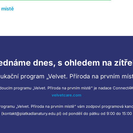
 místě
ednáme dnes, s ohledem na zítře
ukační program „Velvet. Příroda na prvním mís
doucím programu „Velvet. Příroda na prvním místě“ je nadace Connect4K
velvetcare.com
programu „Velvet. Příroda na prvním místě“ vám zodpoví programová kanc
(kontakt@piatkadlanatury.edu.pl) od pondělí do pátku od 9:00 do 15:00