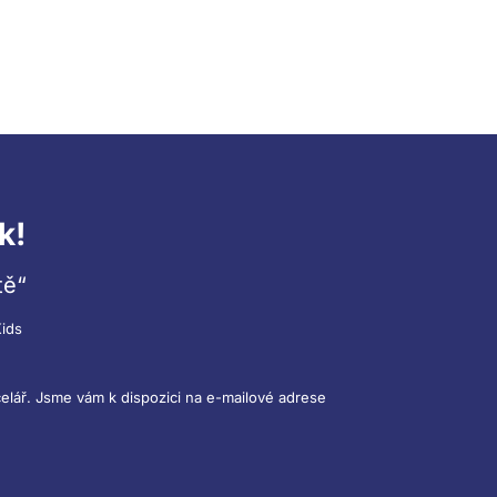
k!
tě“
ids
elář. Jsme vám k dispozici na e-mailové adrese