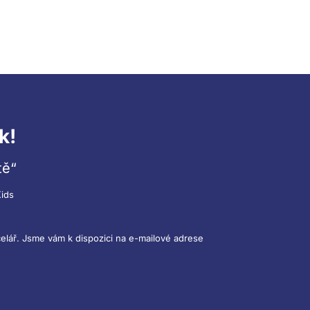
k!
tě“
ids
elář. Jsme vám k dispozici na e-mailové adrese