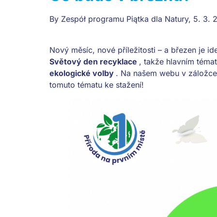
By
Zespół programu Piątka dla Natury
,
5. 3. 
Nový měsíc, nové příležitosti – a březen je id
Světový den recyklace
, takže hlavním tém
ekologické volby
. Na našem webu v záložc
tomuto tématu ke stažení!