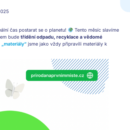
2025
eální čas postarat se o planetu!
Tento měsíc slavíme
atem bude
třídění odpadu, recyklace a vědomé
e
„materiály“
jsme jako vždy připravili materiály k