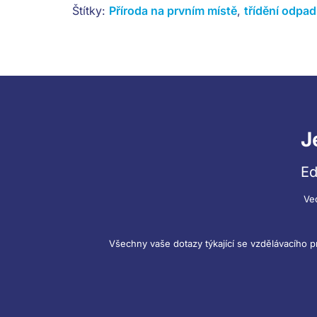
Štítky:
Příroda na prvním místě
,
třídění odpa
J
Ed
Ve
Všechny vaše dotazy týkající se vzdělávacího 