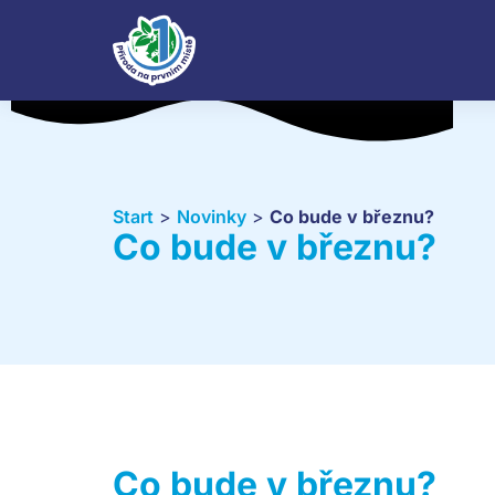
Start
>
Novinky
>
Co bude v březnu?
Co bude v březnu?
Co bude v březnu?