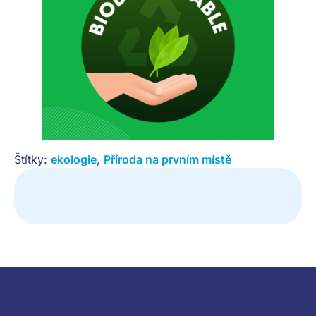
Štítky:
ekologie
,
Příroda na prvním místě